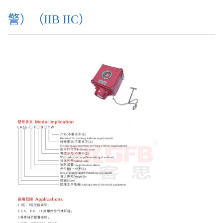
警）（IIB IIC）