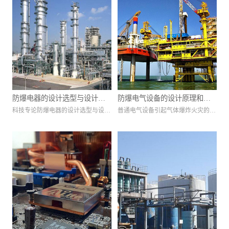
防爆电器的设计选型与设计制
防爆电气设备的设计原理和要
科技专论防爆电器的设计选型与设计
普通电气设备引起气体爆炸火灾的原
作要求
求是什么
制作要求梅艳文唐山市现代电器厂河
因主要有： 电气设备产生的火花
北唐山些环境释放的源种类繁多，难
和电弧；电气设备表面（指与可燃性
以分析判断其爆炸性危险因素。要保
气体混合物相接触的表面）发热。
证电器的使用安全，就必须加强对防
基本防爆设计原理： 一是将在
爆电器的设计，做好防爆电器的设计
正常运行时能产生电弧和火花的设备
选型和设计制作工作。从根本上优化
或部件，放入隔爆外壳内，或采取浇
防爆电器，使其更具市场竞争力。
封型、充砂型、充油型等防爆型式实
由于防爆电器的使用环境具有一定
现防爆目的。 二是针对正常运行
的爆炸危险，因此，必须采用一定的
不会产生电弧、火花和危险高温的增
安全措施，让防爆电器除了完成普通
安型电气设备，在其结构上采取一些