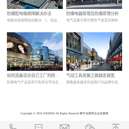
电器的电气功能外，还能检测和控制
保护措施，提高其安全性和可靠性，
爆炸危险区的安全用电，通讯等。在
使其在正常运行或认可的过载条件下
防爆配电箱故障解决办法
防爆电器原理及防爆原理分析
曰常生活中常见的防爆电器类型有：
不会产生电弧、火花过热和引燃源，
电箱出现故障如何解决 1、找出故
电气设备引燃可燃性气体混合物有两
本质安全型，隔爆型，增安型等，防
避免引起爆炸和火灾。 对于粉尘
障的原因。先对防爆配电箱整体上进
方面原因：一个是电气设备产生的火
爆电器主要分为煤矿防爆电器和工厂
防爆电气设备：一般是按规定条件设
行仔细检查，找出防爆配电箱出现故
花、电弧，另一个是电气设备表面
防爆电器两类。 一、防爆电气产
计制造，其外壳能阻止或减少可燃粉
障的真正原因并进行针对性解决；
（即与可燃性气体混合 物相接触的
品的设计总思路（一）防爆电气设备
尘的进入，并不会妨碍设备安全运行
2、一般情况下，防爆配电箱出现常
表面）发热。对于设备在正常运行时
应用的环境要求。①具有易燃易爆蒸
和点燃的粉尘，引起爆炸。
见故障就是氧化致其生锈，那么，防
能产生电弧、火花的部件放在隔
汽/气体的爆炸性危险作业环境。具
爆配电箱生锈后可能会使其打开比较
爆…… 防爆电器原理 电气设
有可燃性粉尘的爆炸危险作业环境。
困难。那么，出现这种情况，可使用
备引燃可燃性气体混合物有两方面原
③可燃性粉尘和易燃易爆蒸汽/气体
砂纸将防爆配电箱箱体上的锈渍打磨
因：一个是电气设备产生的火花、电
同时存在的危险作业环境，如固态煤
如何选备适合自己工厂的防爆
气动工具发展之路越走越宽
掉，然后再擦上适当的防锈油。当
弧，另一个是电气设备表面（即与可
炭成品车间及其称重，涂覆，包装，
防爆电气产品是用于危险化学品生
随着越来越多的经营户向品牌化经营
电器产品？
然，我们建议大家在擦防锈油时应该
燃性气体混合 物相接触的表面）发
运输等装置中。并且，随着煤炭企业
产、经营、储存、运输、使用、处置
路线的迈进，一些国内外名优产品纷
有规律地擦，由于长期运用，假如没
热。对于设备在正常运行时能产生电
的不断发展，危险性作业环境将越来
过程中可能存在易燃易爆气体/蒸
纷被引进，以满足不同消费者的需
擦防锈油，仍然会呈现生锈的状
弧、火花的部件放在隔爆外壳内，或
越普遍，这就要求煤炭企业高度重视
气、粉尘危险环境的安全电气产品。
求。气动工具就是其中之一。据介
况； 3、防爆配电箱老化也易出现
采取浇封型、充砂型、充油型或正压
防爆电器设备在企业生产过程中的使
也就是指在这种危险环境中能够安全
绍，它在制造技术、材质和测量控制
故障。防爆配电箱老化会致使箱体合
型等其他防爆型式就就可达到防爆目
用。同时，设计部分也应进1步对防
Copyright © 2018 20160829.All Rights Reserved
犀牛云提供企业云服务
运行、使用而不会引起周围爆炸性混
方面都要比电动工具来得先进。而气
盖上用的防爆密封圈密封不严实，当
的。而对于增安型电气设备是对在正
爆电器进行研究。④在前三种情况的
合物爆炸的带电设备。例如：防爆电
动工具与电子电器、液压一样，都是
然这种状况，当出现这种状况时，最
常运行时不会产生电弧、火花和危险
基础上还存在其他特殊条件（如腐蚀
器、电动机、照明灯具、仪器仪表和
生产过程自动化最有效的技术之一，
有效的方法就是更换防爆密封圈。除
高温的设备，如果在 其结构上再